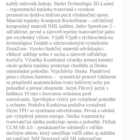
každý milovník hokeja. Skelet Technológia 3D-Lasted
– ergonomická topánka tvarovaná s vysokou
presnosťou dodáva hráčom pocit výnimočnej opory.
Materiál topánky Kompozit Rocketframe – odľahčený
kompozitný materiál NHL kalibru. Jadro Speedcore 2 –
odľahčené, pevné a zároveň tepelne tvarovateľné jadro
pre excelentný výkon. Výplň Výplň s rýchloschnúcou
technológiou Totaldri a oderuvzdorným vystužením
DuraZone. Vysoko funkčný materiál odvádzajúci
vlhkosť udržuje nohu v suchu a zároveň odľahčuje
korčuľu. Výstelka Komfortná výstelka jemnej kontúry
okolo goliera topánky poskytuje chodidlu aj členku
mimoriadne pohodlie. Vypchávky členka Pamäťová
pena s rôznou hustotou – symetrické penové čalúnenie
sa prispôsobí anatomickému tvaru hráčovej nohy pre
pohodlné a presné obopnutie. Jazyk Filcový jazyk s
hrúbkou 10 mm s lisovanou ochranou proti
zarezávaniu. Spevňujúce vrstvy pre vylepšené pohodlie
a ochranu. Podošva Konkávna podošva vystužená
čírym TPU so systémom odvetrávania. Pevná a odolná
pre vylepšený prenos energie. Stielka Anatomicky
tvarovateľná stielka poskytuje oporu a pohodlie. Držiak
CCM SB 4.0 – preukázateľne odolnejší s väčším
útočným uhlom, ktorý umožňuje väčší záber aj stabilitu
pri zatáčaní. Nôž Nerezový nôž SB zabezpečuje