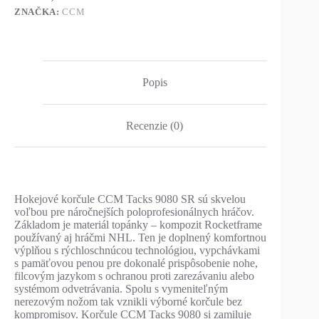
ZNAČKA:
CCM
Popis
Recenzie (0)
Hokejové korčule CCM Tacks 9080 SR sú skvelou
voľbou pre náročnejších poloprofesionálnych hráčov.
Základom je materiál topánky – kompozit Rocketframe
používaný aj hráčmi NHL. Ten je doplnený komfortnou
výplňou s rýchloschnúcou technológiou, vypchávkami
s pamäťovou penou pre dokonalé prispôsobenie nohe,
filcovým jazykom s ochranou proti zarezávaniu alebo
systémom odvetrávania. Spolu s vymeniteľným
nerezovým nožom tak vznikli výborné korčule bez
kompromisov. Korčule CCM Tacks 9080 si zamiluje