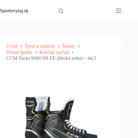
Skip
to
Sportovyraj.sk
content
Úvod
Šport a outdoor
Športy
Zimné športy
Korčule na ľad
CCM Tacks 9080 SR EE (široká noha) – 44,5