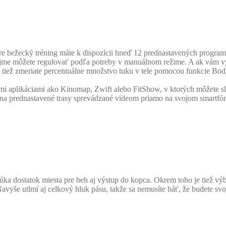
bežecký tréning máte k dispozícii hneď 12 prednastavených programov
ejme môžete regulovať podľa potreby v manuálnom režime. A ak vám v
e tiež zmeriate percentuálne množstvo tuku v tele pomocou funkcie Bod
i aplikáciami ako Kinomap, Zwift alebo FitShow, v ktorých môžete sl
na prednastavené trasy sprevádzané videom priamo na svojom smartfóne 
núka dostatok miesta pre beh aj výstup do kopca. Okrem toho je tiež 
Navyše utlmí aj celkový hluk pásu, takže sa nemusíte báť, že budete sv