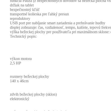
funkcia Pauza (z bezpečnostných dôvodov sa bežecká plocha vra
držiak na tablet
bezpečnostný kľúč
transportné kolieska pre ľahký presun
reproduktory
USB port pre nabíjanie smart zariadenia a prehrávanie hudby
displej zobrazuje: čas, vzdialenosť, tempo, kalórie, tepovú frekv
výška bežeckej plochy pre používateľa pri maximálnom sklone:
Technický popis:
výkon motora
2,5 HP
rozmery bežeckej plochy
140 x 46cm
zdvih bežeckej plochy (sklon)
elektronický