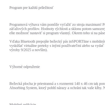
Program pre každú príležitosť
Programová výbava vám pomôže vyťažiť zo stroja maximum! Pre 
záťažových profilov. Hodnoty rýchlosti a sklonu potom samozr
ešte možnosť nastaviť si program vlastný. Okrem toho si na pás
Vďaka Bluetooth prepojíte bežecký pás inSPORTline s mobilným
vyskúšať virtuálne preteky s inými používateľmi alebo sa vydať 
výroby 9/2025 a novším).
Výborné odpruženie
Bežecká plocha je priestranná a s rozmermi 140 x 46 cm tak po
Absorbing System, ktorý pohltí nárazy a ochráni tak vaše kĺby. 
Mobilné aplikácie