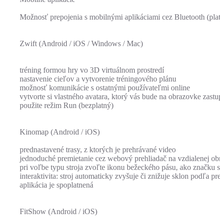
Možnosť prepojenia s mobilnými aplikáciami cez Bluetooth (plat
Zwift (Android / iOS / Windows / Mac)
tréning formou hry vo 3D virtuálnom prostredí
nastavenie cieľov a vytvorenie tréningového plánu
možnosť komunikácie s ostatnými používateľmi online
vytvorte si vlastného avatara, ktorý vás bude na obrazovke zast
použite režim Run (bezplatný)
Kinomap (Android / iOS)
prednastavené trasy, z ktorých je prehrávané video
jednoduché premietanie cez webový prehliadač na vzdialenej obra
pri voľbe typu stroja zvoľte ikonu bežeckého pásu, ako značku 
interaktivita: stroj automaticky zvyšuje či znižuje sklon podľa pr
aplikácia je spoplatnená
FitShow (Android / iOS)