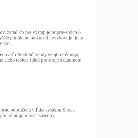
, zatiaľ čo pre výstup je pripravených 6
yššie ponúkané možnosti nevyhovujú, je tu
y Fat.
edovať dlhodobé trendy svojho tréningu,
alebo tablete (platí pre stroje s dátumom
výborne odpružená vďaka systému Shock
ojím tréningom rušiť susedov.