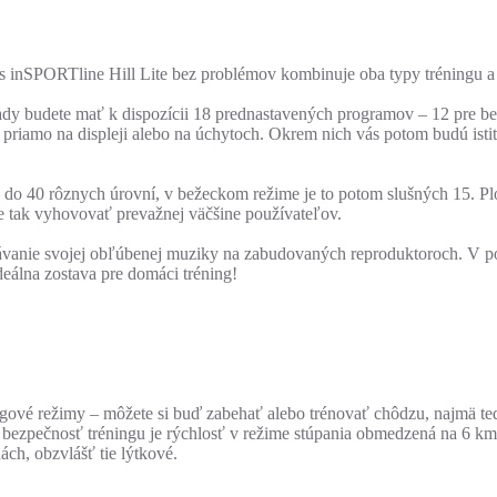
 inSPORTline Hill Lite bez problémov kombinuje oba typy tréningu a 
dy budete mať k dispozícii 18 prednastavených programov – 12 pre be
 priamo na displeji alebo na úchytoch. Okrem nich vás potom budú istiť
 do 40 rôznych úrovní, v bežeckom režime je to potom slušných 15. Pl
ude tak vyhovovať prevažnej väčšine používateľov.
ávanie svojej obľúbenej muziky na zabudovaných reproduktoroch. V po
deálna zostava pre domáci tréning!
ngové režimy – môžete si buď zabehať alebo trénovať chôdzu, najmä t
e bezpečnosť tréningu je rýchlosť v režime stúpania obmedzená na 6 km
ách, obzvlášť tie lýtkové.