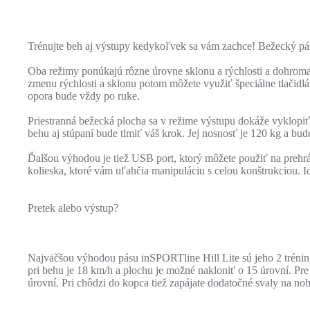
Trénujte beh aj výstupy kedykoľvek sa vám zachce! Bežecký pás
Oba režimy ponúkajú rôzne úrovne sklonu a rýchlosti a dohroma
zmenu rýchlosti a sklonu potom môžete využiť špeciálne tlačidlá
opora bude vždy po ruke.
Priestranná bežecká plocha sa v režime výstupu dokáže vyklopiť
behu aj stúpaní bude tlmiť váš krok. Jej nosnosť je 120 kg a b
Ďalšou výhodou je tiež USB port, ktorý môžete použiť na prehr
kolieska, ktoré vám uľahčia manipuláciu s celou konštrukciou. I
Pretek alebo výstup?
Najväčšou výhodou pásu inSPORTline Hill Lite sú jeho 2 tréni
pri behu je 18 km/h a plochu je možné nakloniť o 15 úrovní. Pr
úrovní. Pri chôdzi do kopca tiež zapájate dodatočné svaly na noh