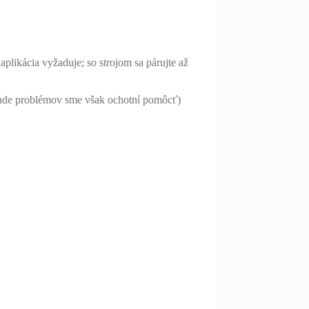
plikácia vyžaduje; so strojom sa párujte až
ípade problémov sme však ochotní pomôcť)