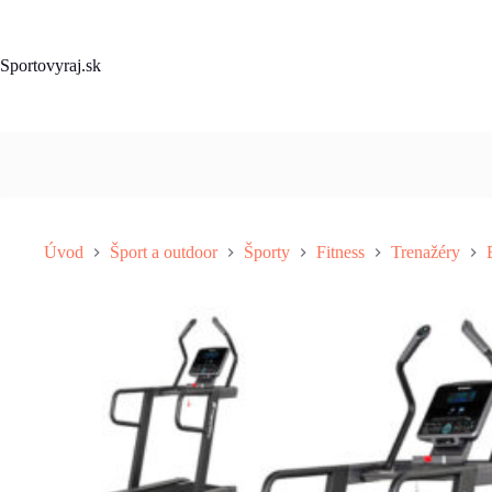
Skip
to
content
Sportovyraj.sk
Úvod
Šport a outdoor
Športy
Fitness
Trenažéry