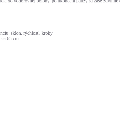
cia do vodorovnej polohy, po ukončení pauzy sa zase zdvihne)
enciu, sklon, rýchlosť, kroky
 cca 65 cm