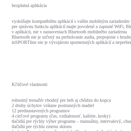
bezplatná aplikácia
vyskúšajte kompatibilitu aplikácií s vaším mobilným zariadením
pre správnu funkciu aplikácií majte povolené a zapnuté WiFi, Bl
v aplikácii, nie v nastaveniach Bluetooth mobilného zariadenia
Bluetooth nie je určený na prehrávanie audia, prepojenie s hru
inSPORTline nie je vývojárom spomenutých aplikácií a nepreber
Kľúčové vlastnosti:
robustný trenažér vhodný pre beh aj chôdzu do kopca
2 druhy úchytov vrátane postranných madiel
12 prednastavených programov
4 cieľové programy (čas, vzdialenosť, kalórie, kroky)
tlačidlá pre rýchly výber programu – manuálny, intervalový, chu
tlačidlá pre rýchlu zmenu sklonu