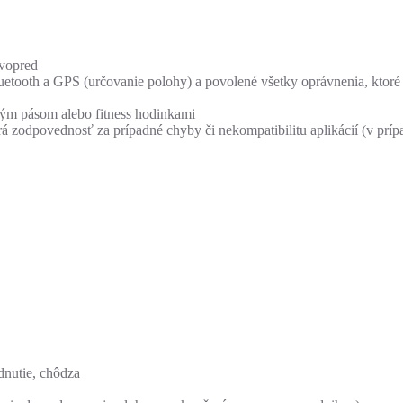
 vopred
uetooth a GPS (určovanie polohy) a povolené všetky oprávnenia, ktoré a
dným pásom alebo fitness hodinkami
á zodpovednosť za prípadné chyby či nekompatibilitu aplikácií (v pr
dnutie, chôdza