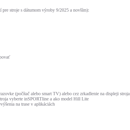
í pre stroje s dátumom výroby 9/2025 a novším):
upovať
zovke (počítač alebo smart TV) alebo cez zrkadlenie na displeji stroja
stroja vyberte inSPORTline a ako model Hill Lite
evýšenia na trase v aplikáciách