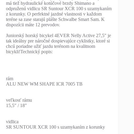
má tiež hydraulické kotúčové brzdy Shimano a
odpruženú vidlicu SR Suntour XCR 100 s uzamykaním
z korunky. O perfektné jazdné vlastnosti v každom
teréne sa zase starajú plášte Schwalbe Smart Sam. K
dispozícii máte 12 prevodov.
Juniorský horský bicykel 4EVER Nelly Active 27,5" je
tak ideálny pre náročné dospievajúce cyklistky, ktoré si
chcú poriadne užiť jazdu terénom na kvalitnom
bicykli!Technický popis:
rám
ALU NEW WM SHAPE ICR 7005 TB
veľkosť rámu
15,5" / 18"
vidlica
SR SUNTOUR XCR 100 s uzamykaním z korunky