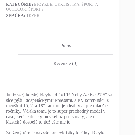
KATEGÓRIE:
BICYKLE
,
CYKLISTIKA
,
ŠPORT A
OUTDOOR
,
ŠPORTY
ZNAČKA:
4EVER
Popis
Recenzie (0)
Juniorský horský bicykel 4EVER Nelly Active 27,5" sa
síce pýši "dospeláckymi" kolesami, ale v kombinácii s
menšími 15,5" a 18" rámami je ideálny aj pre mladšie
ročníky. Vďaka tomu je to super prechodný model v
čase, keď je detský bicykel už príliš malý, ale na
klasický dospelý to tiež ešte nie je.
Znížený rám je navyše pre cyklistky ideálny. Bicykel