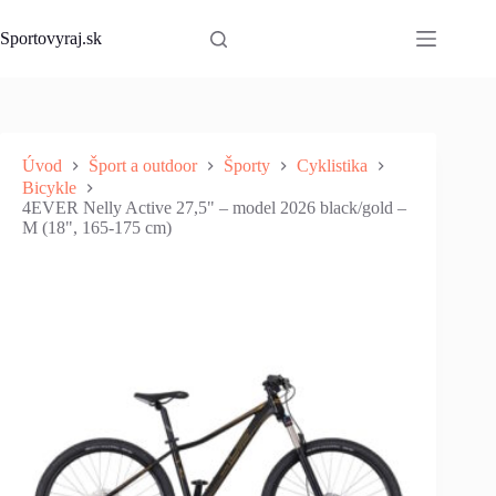
Skip
to
Sportovyraj.sk
content
Úvod
Šport a outdoor
Športy
Cyklistika
Bicykle
4EVER Nelly Active 27,5" – model 2026 black/gold –
M (18", 165-175 cm)