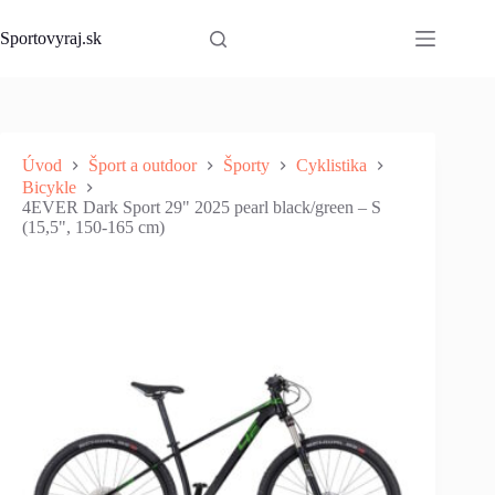
Skip
to
Sportovyraj.sk
content
Úvod
Šport a outdoor
Športy
Cyklistika
Bicykle
4EVER Dark Sport 29" 2025 pearl black/green – S
(15,5", 150-165 cm)