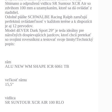
Shimano a odpruženú vidlicu SR Suntour XCR Air so
zdvihom 100 mm a uzamykaním, ktoré sa dá ovládať z
riadidiel.
Odolné plášte SCHWALBE Racing Ralph zaručujú
perfektnú ovládateľnosť v každom teréne a k dispozícii
je aj 12 prevodov.
Model 4EVER Dark Sport 29“ je teda ideálny pre
náročných dospievajúcich jazdcov, ktorí chcú pretekať
so svojimi rovesníkmi a testovať svoje limity!Technický
popis:
rám
ALU NEW WM SHAPE ICR 6061 TB
veľkosť rámu
15,5"
vidlica
SR SUNTOUR XCR AIR 100 RLO