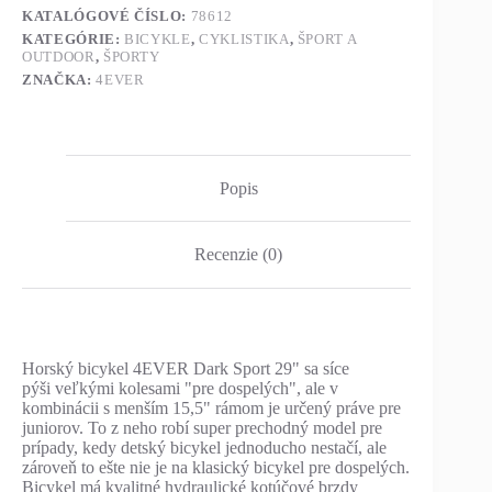
KATALÓGOVÉ ČÍSLO:
78612
KATEGÓRIE:
BICYKLE
,
CYKLISTIKA
,
ŠPORT A
OUTDOOR
,
ŠPORTY
ZNAČKA:
4EVER
Popis
Recenzie (0)
Horský bicykel 4EVER Dark Sport 29" sa síce
pýši veľkými kolesami "pre dospelých", ale v
kombinácii s menším 15,5" rámom je určený práve pre
juniorov. To z neho robí super prechodný model pre
prípady, kedy detský bicykel jednoducho nestačí, ale
zároveň to ešte nie je na klasický bicykel pre dospelých.
Bicykel má kvalitné hydraulické kotúčové brzdy