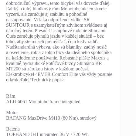
dobrodružnú výpravu, tento bicykel vás dovezie ďalej.
Ľahký a tuhý hliníkový rám Monotube nielen skvele
vyzerá, ale zaručuje aj stabilitu a pohodlné
nastupovanie. Vďaka odpruženej vidlici SR
SUNTOUR s uzamykateľným zdvihom zvládnete aj
náročný terén. Presné 11-stupňové radenie Shimano
Cues zaručuje plynulú jazdu v každej situácii – bez
toho, aby ste museli premýšľať, čo a kedy radiť.
Nadštandardná výbava, ako sú blatníky, zadný nosič
a osvetlenie, robia z tohto bicykla ideálneho spoločníka
na každodenné používanie. Robustné plášte Maxxis a
kvalitné hydraulické kotúčové brzdy Shimano BR-
MT200 sú zárukou istoty v každom počasí.
Elektrobicykel 4EVER Comfort Elite vás vždy posunie
o krok ďalej!Technický popis:
Rám
ALU 6061 Monotube frame integrated
Motor
BAFANG MaxDrive M410 (80 Nm), stredový
Batéria
TOPBAND IH1 integrated 36 V / 720 Wh