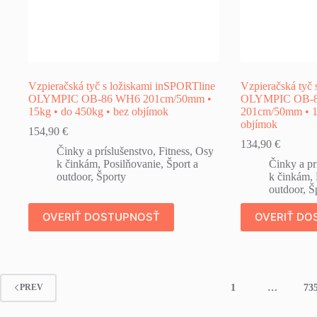
Vzpieračská tyč s ložiskami inSPORTline
Vzpieračská tyč
OLYMPIC OB-86 WH6 201cm/50mm •
OLYMPIC OB-
15kg • do 450kg • bez objímok
201cm/50mm • 15
objímok
154,90
€
134,90
€
Činky a príslušenstvo
,
Fitness
,
Osy
k činkám
,
Posilňovanie
,
Šport a
Činky a pr
outdoor
,
Športy
k činkám
,
outdoor
,
Š
OVERIŤ DOSTUPNOSŤ
OVERIŤ DO
1
…
73
PREV