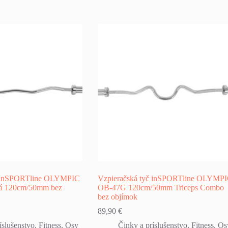
č inSPORTline OLYMPIC
Vzpieračská tyč inSPORTline OLYMP
á 120cm/50mm bez
OB-47G 120cm/50mm Triceps Combo
bez objímok
89,90
€
íslušenstvo
,
Fitness
,
Osy
Činky a príslušenstvo
,
Fitness
,
Os