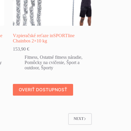
ne
Vzpieračské reťaze inSPORTline
Chainbos 2×10 kg
153,90
€
Fitness
,
Ostatné fitness náradie
,
y
Pomôcky na cvičenie
,
Šport a
outdoor
,
Športy
OVERIŤ DOSTUPNOSŤ
NEXT