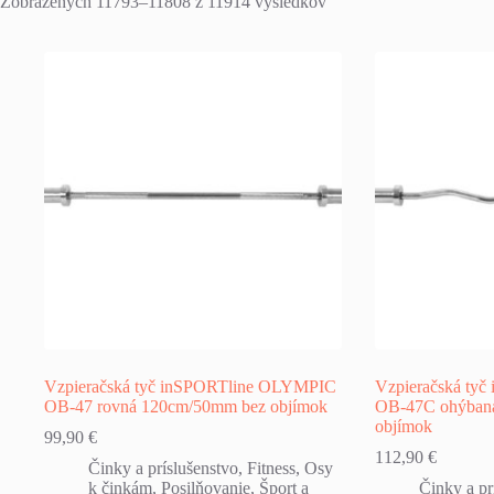
Zobrazených 11793–11808 z 11914 výsledkov
Vzpieračská tyč inSPORTline OLYMPIC
Vzpieračská ty
OB-47 rovná 120cm/50mm bez objímok
OB-47C ohýban
objímok
99,90
€
112,90
€
Činky a príslušenstvo
,
Fitness
,
Osy
k činkám
,
Posilňovanie
,
Šport a
Činky a pr