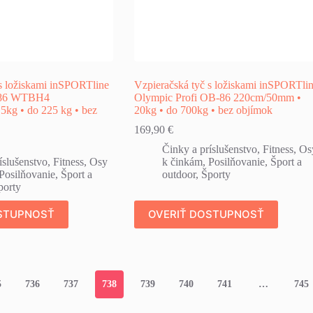
 s ložiskami inSPORTline
Vzpieračská tyč s ložiskami inSPORTli
86 WTBH4
Olympic Profi OB-86 220cm/50mm •
kg • do 225 kg • bez
20kg • do 700kg • bez objímok
169,90
€
Činky a príslušenstvo
,
Fitness
,
Os
íslušenstvo
,
Fitness
,
Osy
k činkám
,
Posilňovanie
,
Šport a
Posilňovanie
,
Šport a
outdoor
,
Športy
porty
STUPNOSŤ
OVERIŤ DOSTUPNOSŤ
5
736
737
738
739
740
741
…
745