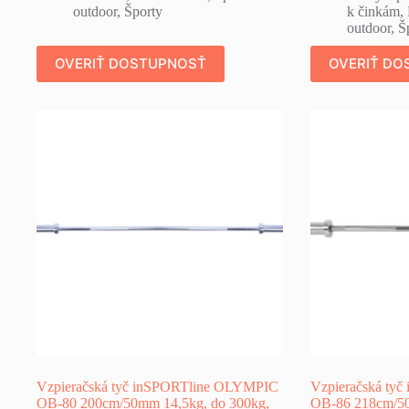
outdoor
,
Športy
k činkám
,
outdoor
,
Š
OVERIŤ DOSTUPNOSŤ
OVERIŤ DO
Vzpieračská tyč inSPORTline OLYMPIC
Vzpieračská ty
OB-80 200cm/50mm 14,5kg, do 300kg,
OB-86 218cm/50