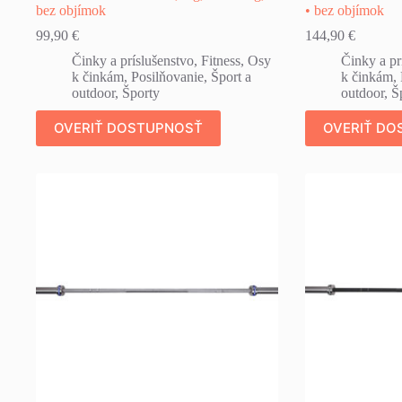
bez objímok
• bez objímok
99,90
€
144,90
€
Činky a príslušenstvo
,
Fitness
,
Osy
Činky a pr
k činkám
,
Posilňovanie
,
Šport a
k činkám
,
outdoor
,
Športy
outdoor
,
Š
OVERIŤ DOSTUPNOSŤ
OVERIŤ DO