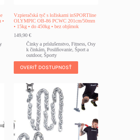
ne
Vzpieračská tyč s ložiskami inSPORTline
 •
OLYMPIC OB-86 PCWC 201cm/50mm
• 15kg • do 450kg • bez objímok
149,90
€
y
Činky a príslušenstvo
,
Fitness
,
Osy
k činkám
,
Posilňovanie
,
Šport a
outdoor
,
Športy
OVERIŤ DOSTUPNOSŤ