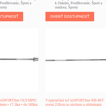
Posilňovanie
,
Šport a
k činkám
,
Posilňovanie
,
Šport a
porty
outdoor
,
Športy
STUPNOSŤ
OVERIŤ DOSTUPNOSŤ
č inSPORTline OLYMPIC
Vzpieračská tyč inSPORTline RB-86T
mm • 17,3kg • do 300kg
rovná 220cm so závitom a objímkami