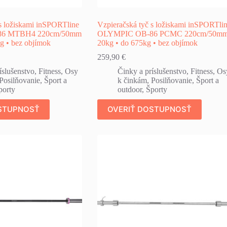
 s ložiskami inSPORTline
Vzpieračská tyč s ložiskami inSPORTli
6 MTBH4 220cm/50mm
OLYMPIC OB-86 PCMC 220cm/50mm
g • bez objímok
20kg • do 675kg • bez objímok
259,90
€
íslušenstvo
,
Fitness
,
Osy
Činky a príslušenstvo
,
Fitness
,
Os
Posilňovanie
,
Šport a
k činkám
,
Posilňovanie
,
Šport a
porty
outdoor
,
Športy
STUPNOSŤ
OVERIŤ DOSTUPNOSŤ