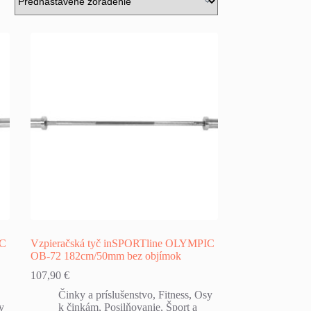
IC
Vzpieračská tyč inSPORTline OLYMPIC
OB-72 182cm/50mm bez objímok
107,90
€
Činky a príslušenstvo
,
Fitness
,
Osy
y
k činkám
,
Posilňovanie
,
Šport a