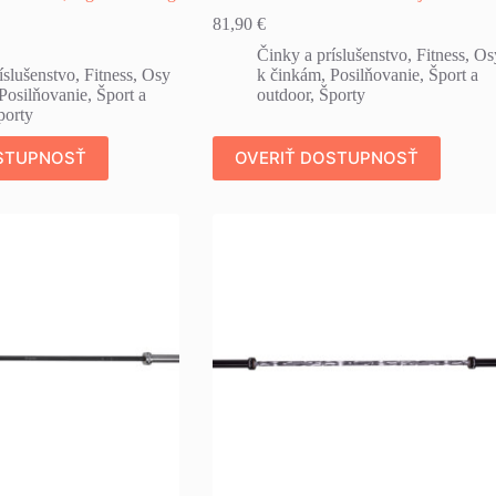
81,90
€
Činky a príslušenstvo
,
Fitness
,
Os
íslušenstvo
,
Fitness
,
Osy
k činkám
,
Posilňovanie
,
Šport a
Posilňovanie
,
Šport a
outdoor
,
Športy
porty
STUPNOSŤ
OVERIŤ DOSTUPNOSŤ